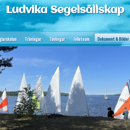
Ludvika Segelsällskap
glarskolan
Träningar
Tävlingar
Jolleteam
Dokument & Bilder