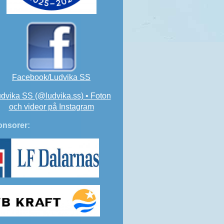
Facebook/Ludvika SS
dvika SS (@ludvika.ss) • Foton
och videor på Instagram
nsorer: