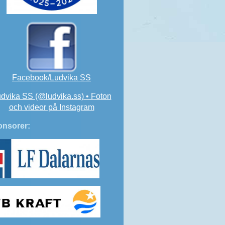
Facebook/Ludvika SS
dvika SS (@ludvika.ss) • Foton
och videor på Instagram
nsorer: