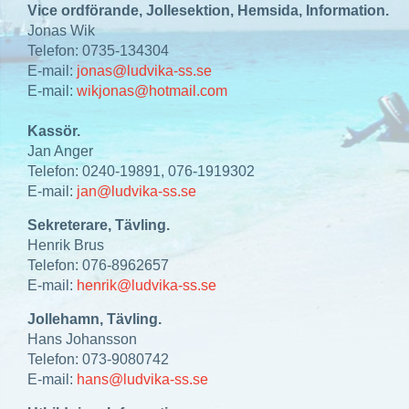
Vice ordförande, Jollesektion, Hemsida, Information.
Jonas Wik
Telefon: 0735-134304
E-mail:
jonas@ludvika-ss.se
E-mail:
wikjonas@hotmail.com
Kassör.
Jan Anger
Telefon: 0240-19891, 076-1919302
E-mail:
jan@ludvika-ss.se
Sekreterare, Tävling.
Henrik Brus
Telefon: 076-8962657
E-mail:
henrik@ludvika-ss.se
Jollehamn, Tävling.
Hans Johansson
Telefon: 073-9080742
E-mail:
hans@ludvika-ss.se