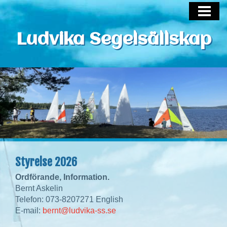
HEM
LUDVIKA SEGELSÄLLSKAP
Ludvika Segelsällskap
SEGLARSKOLAN
TRÄNINGAR
TÄVLINGAR
JOLLETEAM
DOKUMENT & BILDER
ANNONSER/SHOP
Styrelse 2026
Ordförande, Information.
Bernt Askelin
Telefon: 073-8207271 English
E-mail:
bernt@ludvika-ss.se